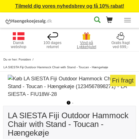
Tilmeld dig vores nyhedsbrev og få 10% rabat!
Togg
navig
Dansk
100 dages
Vind på
Gratis fragt
webshop
returret
Lykkehjulet
ved 699,-
Du er her:
Forsiden
LA SIESTA Fiji Outdoor Hammock Chair with Stand - Toucan - Hængekøje
Fri fragt
1
2
LA SIESTA Fiji Outdoor Hammock
Chair with Stand - Toucan -
Hængekøje