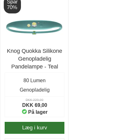
Spar
70%
Knog Quokka Silikone
Genopladelig
Pandelampe - Teal
80 Lumen
Genopladelig
DKK 229,00
DKK 69,00
På lager
Læg i kurv