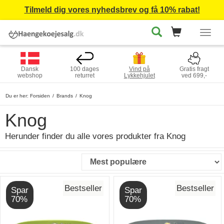
Tilmeld dig vores nyhedsbrev og få 10% rabat!
Togg
navig
Dansk
100 dages
Vind på
Gratis fragt
webshop
returret
Lykkehjulet
ved 699,-
Du er her:
Forsiden
Brands
Knog
Knog
Herunder finder du alle vores produkter fra Knog
Bestseller
Bestseller
Spar
Spar
70%
70%