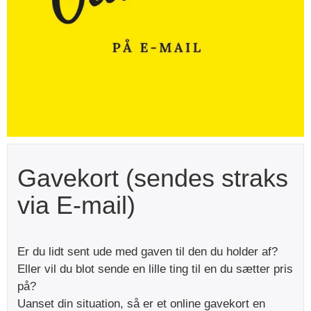
Gavekort (sendes straks
via E-mail)
Er du lidt sent ude med gaven til den du holder af?
Eller vil du blot sende en lille ting til en du sætter pris
på?
Uanset din situation, så er et online gavekort en