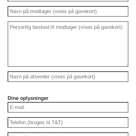
Dine oplysninger