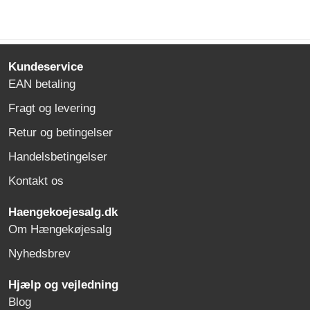
Kundeservice
EAN betaling
Fragt og levering
Retur og betingelser
Handelsbetingelser
Kontakt os
Haengekoejesalg.dk
Om Hængekøjesalg
Nyhedsbrev
Hjælp og vejledning
Blog