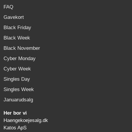
FAQ
Gavekort
Black Friday
Black Week
Black November
Cyber Monday
Cyber Week
Singles Day
Singles Week
Januarudsalg
Her bor vi
Haengekoejesalg.dk
Katos ApS