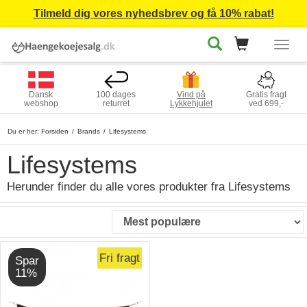
Tilmeld dig vores nyhedsbrev og få 10% rabat!
Togg
navig
Dansk
100 dages
Vind på
Gratis fragt
webshop
returret
Lykkehjulet
ved 699,-
Du er her:
Forsiden
Brands
Lifesystems
Lifesystems
Herunder finder du alle vores produkter fra Lifesystems
Fri fragt
Spar
11%