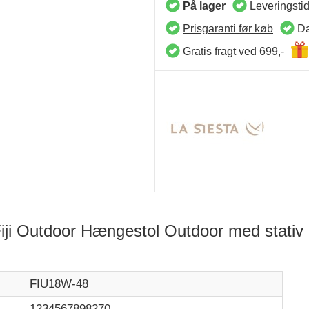
På lager
Leveringsti
Prisgaranti før køb
Da
Gratis fragt ved 699,-
iji Outdoor Hængestol Outdoor med stativ 
FIU18W-48
1234567898270