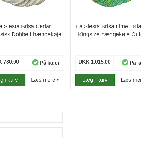
a Siesta Brisa Cedar -
La Siesta Brisa Lime - Kl
ssisk Dobbelt-hængekøje
Kingsize-hængekøje Out
Outdoor
 780,00
DKK 1.015,00
På lager
På l
g i kurv
Læs mere »
Læg i kurv
Læs mer