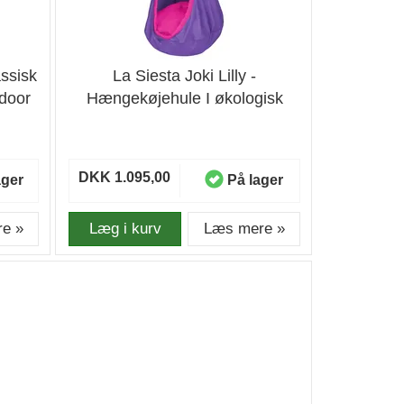
assisk
La Siesta Joki Lilly -
door
Hængekøjehule I økologisk
Bomuld
DKK 1.095,00
ager
På lager
e »
Læg i kurv
Læs mere »