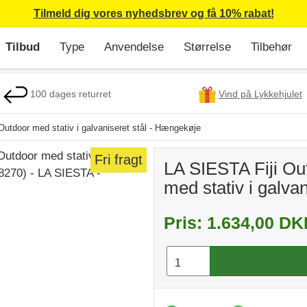
Tilmeld dig vores nyhedsbrev og få 10% rabat!
Tilbud
Type
Anvendelse
Størrelse
Tilbehør
100 dages returret
Vind på Lykkehjulet
utdoor med stativ i galvaniseret stål - Hængekøje
Fri fragt
LA SIESTA Fiji O
med stativ i galva
Pris: 1.634,00 D