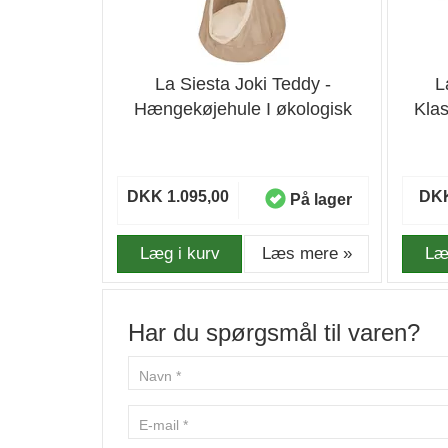
La Siesta Joki Teddy -
L
Hængekøjehule I økologisk
Kla
Bomuld
DKK 1.095,00
DKK
På lager
Læg i kurv
Læs mere »
Læ
Har du spørgsmål til varen?