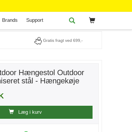
Brands
Support
Gratis fragt ved 699,-
utdoor Hængestol Outdoor
niseret stål - Hængekøje
KK
Læg i kurv