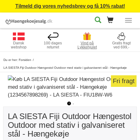
Tilmeld dig vores nyhedsbrev og få 10% rabat!
Togg
navig
Dansk
100 dages
Vind på
Gratis fragt
webshop
returret
Lykkehjulet
ved 699,-
Du er her:
Forsiden
LA SIESTA Fiji Outdoor Hængestol Outdoor med stativ i galvaniseret stål - Hængekøje
Fri fragt
1
2
LA SIESTA Fiji Outdoor Hængestol
Outdoor med stativ i galvaniseret
stål - Hængekøje