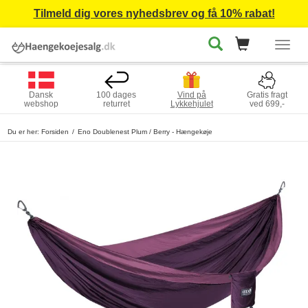
Tilmeld dig vores nyhedsbrev og få 10% rabat!
Togg
navig
Dansk
100 dages
Vind på
Gratis fragt
webshop
returret
Lykkehjulet
ved 699,-
Du er her:
Forsiden
Eno Doublenest Plum / Berry - Hængekøje