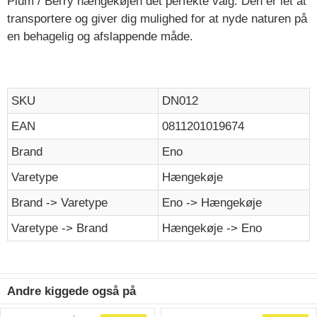
Plum / Berry hængekøjen det perfekte valg. Den er let at
transportere og giver dig mulighed for at nyde naturen på
en behagelig og afslappende måde.
SKU
DN012
EAN
0811201019674
Brand
Eno
Varetype
Hængekøje
Brand -> Varetype
Eno -> Hængekøje
Varetype -> Brand
Hængekøje -> Eno
Andre kiggede også på