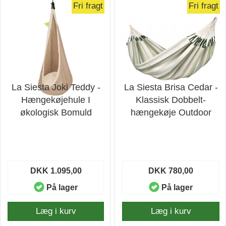
Fri fragt
Fri fragt
La Siesta Joki Teddy -
La Siesta Brisa Cedar -
Hængekøjehule I
Klassisk Dobbelt-
økologisk Bomuld
hængekøje Outdoor
DKK 1.095,00
DKK 780,00
På lager
På lager
Læg i kurv
Læg i kurv