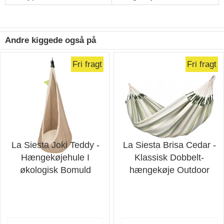
Andre kiggede også på
Fri fragt
Fri fragt
La Siesta Joki Teddy -
La Siesta Brisa Cedar -
Hængekøjehule I
Klassisk Dobbelt-
økologisk Bomuld
hængekøje Outdoor