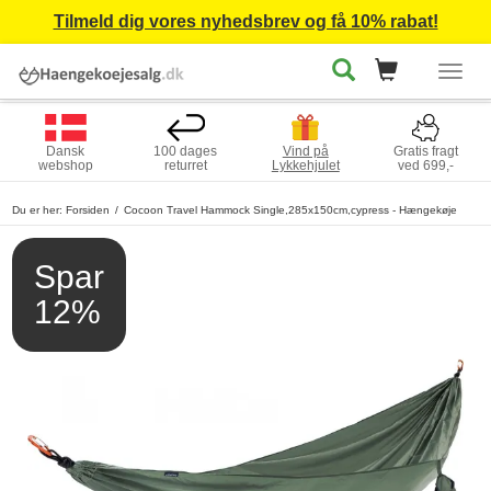
Tilmeld dig vores nyhedsbrev og få 10% rabat!
Togg
navig
Dansk
100 dages
Vind på
Gratis fragt
webshop
returret
Lykkehjulet
ved 699,-
Du er her:
Forsiden
Cocoon Travel Hammock Single,285x150cm,cypress - Hængekøje
Spar
12%